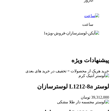
آباژور
ساعت
پیشنهادات
ویژه
خرید هریک از محصولات = تخفیف در خرید های بعدی
لوستر L1212-8a لوسترسازان
39,312,000
تومان