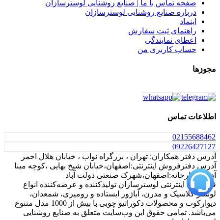
صفحه تماس با ما | صنایع روشنایی لوسترسازان
درباره صنایع روشنایی لوسترسازان
اینماد
راهنمای ثبت سفارش
اعطای نمایندگی
حساب کاربری من
مجوزها
اطلاعات تماس
021
55688462
0922
6427127
آدرس دفتر همکاران: تهران ، بزرگراه نواب ، خیابان هلال احمر
آدرس دفترفروش اینترنتی:اصفهان،خیابان شیخ بهایی ،کوچه مینا
آدرس کارخانه:اصفهان،شهرک صنعتی دولت آباد
فروشگاه اینترنتی لوسترسازان تولیدکننده و عرضه‌کننده انواع
لوستر کلاسیک و مدرن، آباژور ایستاده و رومیزی، شمعدان،
دیوارکوب و محصولات دکوراتیو چوبی با بیش از 1000 مدل متنوع
می‌باشد. تمامی حقوق این وب‌سایت متعلق به صنایع روشنایی