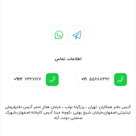
اطلاعات تماس
0922
6427127
021
55688462
آدرس دفتر همکاران: تهران ، بزرگراه نواب ، خیابان هلال احمر آدرس دفترفروش
اینترنتی:اصفهان،خیابان شیخ بهایی ،کوچه مینا آدرس کارخانه:اصفهان،شهرک
صنعتی دولت آباد