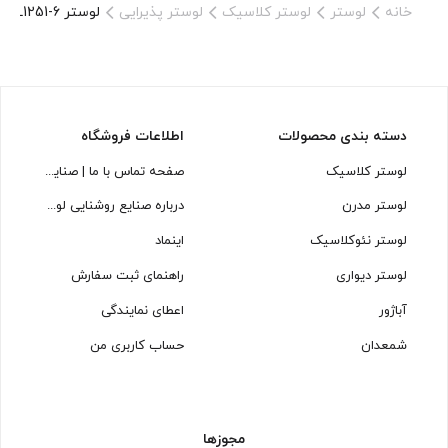
خانه
لوستر
لوستر کلاسیک
لوستر پذیرایی
لوستر L1251-6 لوسترسازان
دسته بندی محصولات
اطلاعات فروشگاه
لوستر کلاسیک
صفحه تماس با ما | صنایع روشنایی لوسترسازان
لوستر مدرن
درباره صنایع روشنایی لوسترسازان
لوستر نئوکلاسیک
اینماد
لوستر دیواری
راهنمای ثبت سفارش
آباژور
اعطای نمایندگی
شمعدان
حساب کاربری من
مجوزها