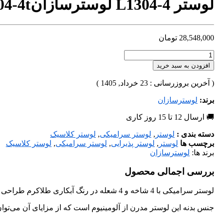
لوستر L1304-4 لوسترسازان
04-4t
28,548,000
تومان
افزودن به سبد خرید
( آخرین بروزرسانی : 23 خرداد, 1405 )
برند:
لوسترسازان
🚚 ارسال 12 تا 15 روز کاری
دسته بندی :
لوستر
,
لوستر سرامیکی
,
لوستر کلاسیک
برچسب ها
لوستر
,
لوستر پذیرایی
,
لوستر سرامیکی
,
لوستر کلاسیک
برند ها:
لوسترسازان
بررسی اجمالی محصول
لوستر سرامیکی با 4 شاخه و 4 شعله در رنگ آبکاری طلاکرم طراحی و تولید شده است، که می‌توان متناسب با فضا و سلیقه‌ی شما در هررنگ آبکاری، هرتعداد شاخه و ابعاد مورد نظر تولید کرد.
جنس بدنه این لوستر مدرن از آلومینیوم است که از مزایای آن می‌توان 