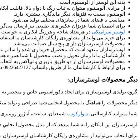
بدنه این لوستر از آلومینیوم است.
از مزایای آلومینیوم میتوان به ثبات رنگ با دوام بالا، قابلیت 
آلومینیوم نسبت به فلزهای دیگر ماندگاری بیشتری دارد.
متناسب با فضای شما در سایزهای مختلف تولید می‌شود.
برای اطمینان شما عزیزان عکس‌های طبیعی نیز ارسال می‌گرد
لوستر سرامیکی
در هرتعداد شاخه و هررنگ آبکاری به خواست ش
برای خرید می‌توانید از مشاوره‌ی رایگان کارشناسان ما استفاده 
محصولات لوسترسازان دارای پنج سال ضمانت می‌باشد.
لوسترسازان متعهد است که محصول خریداری شده را سالم به
کارشناسان ما تا زمان تحویل و نصب محصول با شما همراه هست
محصولات لوسترسازان از دو طریق باربری و تیپاکس به انتخا
برای ارتباط با کارشناسان ما از طریق واتساپ 09226427127 در ارتباط باشید.
دیگر محصولات لوسترسازان:
گروه تولیدی لوسترسازان برای ایجاد دکوراسیونی خاص و منحصر به ف
دیگر محصولات را هماهنگ با محصول انتخابی شما طراحی و تولید میکن
شما میتوانید کنارسالنی،
دیوارکوب
، شمعدان، ساعت، آباژور رومیزی 
لوسترسازان این امکان را به شما میدهد که از مدل محصول انتخابیِ خو
برای انتخاب می‌توانید از مشاوره‌ی رایگان کارشناسان لوسترسازان به