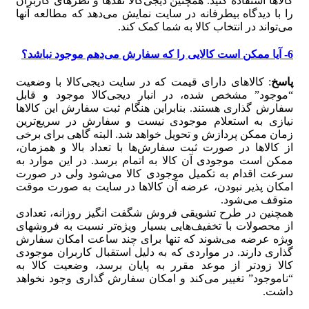
کالاها استفاده کنید. همچنین دیجی‌کالا نقدها و نظرهای کاربران
را با دیدگاه بی‏طرفانه در سایت نمایش می‏‌دهد که مطالعه آنها
می‏‌تواند در انتخاب کالا به شما کمک کند.
6- آیا ممکن است کالایی را که سفارش می‏‌دهم موجود نباشد؟
پاسخ
: کالاهای دارای قیمت که در سایت دیجی‌کالا با وضعیت
“موجود” مشخص شده، در انبار دیجی‌کالا موجود و قابل
سفارش گذاری هستند. بنابراین هنگام ثبت سفارش این کالاها
نیازی به استعلام موجودی نیست و سفارش در سریع‏‌ترین
زمان ممکن پردازش و تحویل خواهد شد. البته گاهی برای برخی
از کالاها در صورت ثبت سفارش‏‌ها با تعداد بالا و همزمان،
ممکن است موجودی آن کالا به اتمام برسد. در این موارد به
سرعت اقدام به تکمیل موجودی کالا می‌شود ولی در صورت
امکان پذیر نبودن، عرضه آن کالاها در سایت به صورت موقت
متوقف می‌شود.
همچنین در طرح تشویقی فروش شگفت انگیز روزانه، تعدادی
از محصولات با تخفیف‏‌هایی بسیار ویژه‌‏تر نسبت به فروش‏های
ویژه عرضه می‏‌شوند که تنها برای چند ساعت امکان سفارش‏
گذاری دارند. در مواردی که به دلیل استقبال کاربران موجودی
کالا زودتر از موعد مقرر به پایان برسد، وضعیت کالا به
“ناموجود” تغییر می‏‌کند و امکان سفارش گذاری وجود نخواهد
داشت.