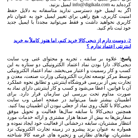
کرده‏‌اید به info@digikala.com ایمیل بزنید.
اگر به ایمیل خود دسترسی ندارید متاسفانه به دلایل حفظ
امنیت کاربری، هیچ راهی برای تغییر ایمیل خود به عنوان نام
کاربری نخواهید داشت و فقط می‌توانید مجدداً با ایمیل جدید
خود ثبت نام کنید.
2- دوست دارم از دیجی‌کالا خرید کنم، اما هنوز کاملاً به خرید
اینترنتی اعتماد ندارم ؟
پاسخ
: علاوه بر سابقه ، تجربه و محتوای غنی وب سایت
دیجی‌کالا، دارا بودن نماد اعتماد الکترونیکی دو ستاره به این
کسب و کار رسمیت و اعتبار می‏‌بخشد. نماد اعتماد الکترونیکی
توسط مرکز توسعه تجارت الکترونیکی وزارت صنعت، معدن و
تجارت پس از بررسی فروشگاه اینترنتی و تطابق نحوه عملکرد
آن با قوانین، اعطا می‏‌شود و کسب و کار اینترنتی دارای نماد به
صورت مداوم تحت بررسی این سازمان قرار دارد. برای
اطمینان بیشتر شما می‏‌توانید در صفحه اصلی وب سایت
دیجی‌کالا با کلیک روی نماد از جعلی نبودن آن اطمینان پیدا کنید.
همچنین دیجی‌کالا با سابقه سال‌ها فعالیت و تحویل موفق
سفارش‌ها به بیش از صدها هزار مشتری و ارائه خدمات مورد
انتظار مشتریان، سابقه درخشانی از فعالیت خود ایجاد نموده و
همواره به عنوان برند پیشرو در زمینه تجارت الکترونیک نزد
مشتریان، نهادهای نظارتی و زنجیره های عرضه کالا شناخته