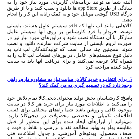
البته شما می‏‌توانید برنامه‌های کاربردی مورد نیاز خود را به
سادگی از طریق app Store ها دانلود و نصب کنید و یا از طریق
درگاه USB گوشی موبایل خود و به کمک رایانه این کار را انجام
دهید.
کالاهایی مانند لپ تاپ‏ها که فاقد سیستم عامل هستند، بایستی
توسط خریدار یا فرد کارشناس بر روی آنها سیستم عامل
سازگار با آن دستگاه نصب شود و درایورهای مورد نیاز نیز در
صورت لزوم بایستی از سایت شرکت سازنده دانلود و نصب
شوند. همچنین چند سالی است که تولیدکنندگان لپ تاپ به
دلیل تنوع سیستم‏‌های عامل، درایورهای قطعات لپ تاپ را به
همراه کالا عرضه نمی‏‌کنند و برای دریافت آنها باید به سایت
تولید کننده مراجعه کرد.
5- برای انتخاب و خرید کالا در سایت نیاز به مشاوره دارم، راهی
وجود دارد که در تصمیم‏ گیری به من کمک کند؟
پاسخ
: کارشناسان بخش تولید محتوای دیجی‌کالا تمام تلاش خود
را می‏‌کنند تا اطلاعات مورد نیاز برای خرید هر کالا در سایت
موجود، کافی و روشن باشد. شما راه‌‏های مختلفی برای کسب
اطلاعات تکمیلی و تخصصی محصولات در دیجی‌کالا دارید.
می‌‏توانید از ابزارهای ایجاد شده برای این منظور از قبیل
مقایسه پهلو به پهلو، مطالعه نقد و بررسی و نقاط و قوت و
ضعف محصول، ویدئوهای آموزشی، و جدول اطلاعات فنی