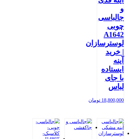
آینه قدی
و
جالباسی
چوبی
A1642
لوسترسازان
| خرید
آینه
ایستاده
با جای
لباس
18,800,000
تومان