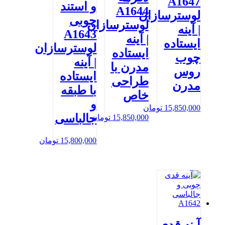
A1647
و استند
A1644
لوسترسازان
چوبی
لوسترسازان
| آینه
A1643
| آینه
ایستاده
لوسترسازان
ایستاده
چوب
| آینه
مدرن با
روس
ایستاده
طراحی
مدرن
با طبقه
خاص
و
15,850,000
تومان
جالباسی
15,850,000
تومان
15,800,000
تومان