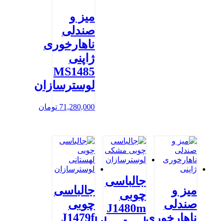
میز و
صندلی
ناهارخوری
ژاپنی
MS1485
لوسترسازان
71,280,000
تومان
جالباسی
میز و
جالباسی
چوبی
صندلی
چوبی
J1480m
J1479f
ناهارخوری