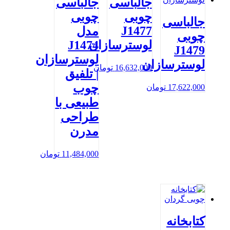
جالباسی
جالباسی
چوبی
چوبی
جالباسی
J1477
مدل
چوبی
لوسترسازان
J1474
J1479
لوسترسازان
لوسترسازان
16,632,000
تومان
| تلفیق
چوب
17,622,000
تومان
طبیعی با
طراحی
مدرن
11,484,000
تومان
کتابخانه