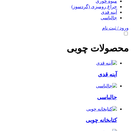
میوه خوری
چراغ رومیزی (گردسوز)
آینه قدی
جالباسی
ورود / ثبت نام
محصولات چوبی
آینه قدی
جالباسی
کتابخانه چوبی