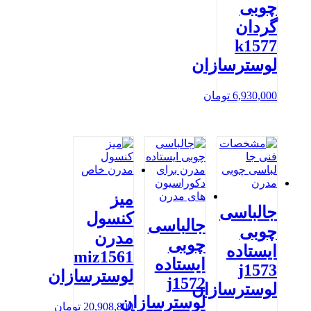
چوبی
گردان
k1577
لوسترسازان
6,930,000
تومان
میز
جالباسی
کنسول
جالباسی
چوبی
مدرن
چوبی
ایستاده
miz1561
ایستاده
j1573
لوسترسازان
j1572
لوسترسازان
لوسترسازان
20,908,800
تومان