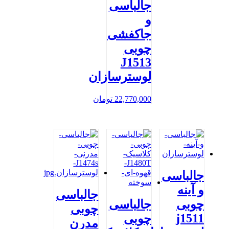
جالباسی
و
جاکفشی
چوبی
J1513
لوسترسازان
22,770,000
تومان
جالباسی
و آینه
جالباسی
چوبی
جالباسی
چوبی
j1511
چوبی
مدرن