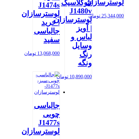
لوسترسازان
نئوکلاسیک
J1474s
J1480v
لوسترسازان
25,344,000
تومان
لوسترسازان
| خرید
| آویز
جالباسی
لباس و
سفید
وسایل
رنگ
13,068,000
تومان
ونگه
10,890,000
تومان
جالباسی
چوبی
J1477s
لوسترسازان