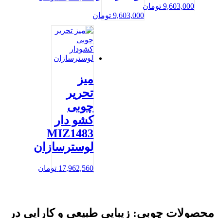
9,603,000
تومان
9,603,000
تومان
میز
تحریر
چوبی
کشو دار
MIZ1483
لوسترسازان
17,962,560
تومان
محصولات چوبی: زیبایی طبیعی و کارایی در