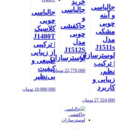
خرید
جالباسی
جالباسی
جالباسی
و آینه
و
چوبی
چوبی
جاکفشی
کلاسیک
مشکی
چوبی
J1480T
مدل
مدل
| ترکیبی
J1511s
J1512S
از زیبایی
لوسترسازان
لوسترسازان
طبیعی و
| ترکیب
کیفیت
نظم،
22,770,000
تومان
بی‌نظیر
زیبایی و
کاربرد
10,890,000
تومان
27,324,000
تومان