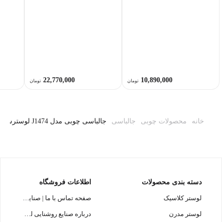
22,770,000
10,890,000
تومان
تومان
خانه
محصولات چوبی
جالباسی
جالباسی چوبی مدل J1474 لوسترسازان | تلفیق چوب طبیعی با طراحی مدرن
دسته بندی محصولات
اطلاعات فروشگاه
لوستر کلاسیک
صفحه تماس با ما | صنایع روشنایی لوسترسازان
لوستر مدرن
درباره صنایع روشنایی لوسترسازان