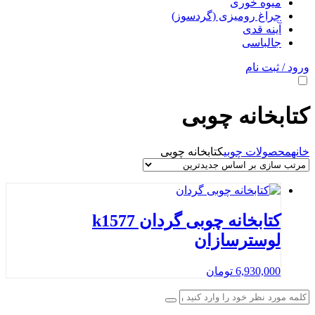
میوه خوری
چراغ رومیزی (گردسوز)
آینه قدی
جالباسی
ورود / ثبت نام
کتابخانه چوبی
خانه
محصولات چوبی
کتابخانه چوبی
کتابخانه چوبی گردان k1577
لوسترسازان
6,930,000
تومان