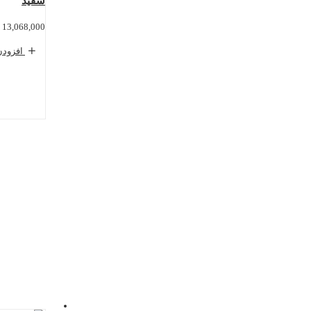
سفید
13,068,000
افزودن