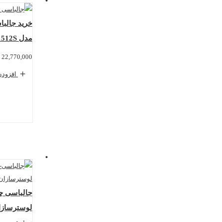
خرید جالب
مدل J1512S لوسترسازان
22,770,000
افزودن
لوسترسازان