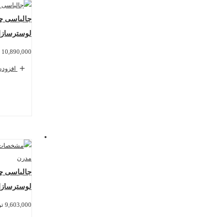
لوسترسازا
10,890,000
افزودن
لوسترسازا
9,603,000
تو