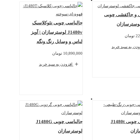
 و جاکفشی چوبی
جالباسی چوبی نئوکلاسیک
J1480v لوسترسازان | آویز
22
تومان
لباس و وسایل رنگ ونگه
دن به سبد خرید
10,890,000
تومان
افزودن به سبد خرید
جالباسی چوبی J1480t
جالباسی چوبی J1480G
زان
لوسترسازان