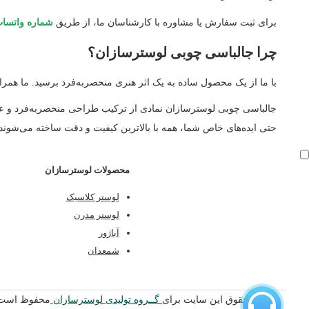
برای ثبت سفارش یا مشاوره با کارشناسان ما، از طریق
شماره واتساپ 26427127
چرا جالباسی چوبی لوسترسازان؟
با ما از یک محصول ساده به یک اثر هنری منحصربه‌فرد برسید. ما همراه
جالباسی چوبی لوسترسازان نمادی از ترکیب طراحی منحصربه‌فرد و عملک
حتی ایده‌های خاص شما، همه با بالاترین کیفیت و دقت ساخته می‌شوند. 
محصولات لوسترسازان
لوستر کلاسیک
لوستر مدرن
آباژور
شمعدان
تمامی حقوق این سایت برای
گــروه تولیدی لوسترسازان
محفوظ است