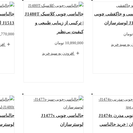
اسی و جاکفشی چوبی
جالباسی چوبی کلاسیک J1480T
جالباسی
| ترکیبی از زیبایی طبیعی و
J1513 لوسترسازان
کیفیت بی‌نظیر
تومان
,770,000
10,890,000
تومان
 به سبد خرید
افزو
افزودن به سبد خرید
جالباسی چوبی مدرن J1474s
جالباسی چوبی J1477s
 | خرید جالباسی
لوسترسازان
لوسترسا