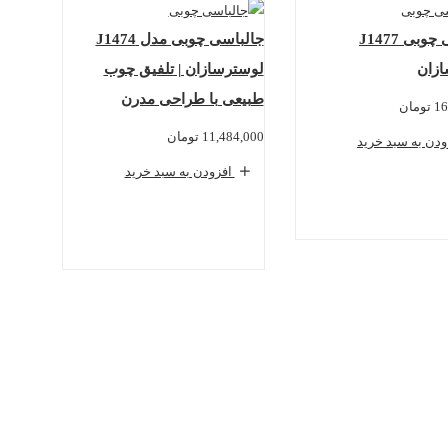
جالباسی چوبی J1477
جالباسی چوبی مدل J1474
زان
لوسترسازان | تلفیق چوب
طبیعی با طراحی مدرن
16
تومان
11,484,000
تومان
دن به سبد خرید
افزودن به سبد خرید