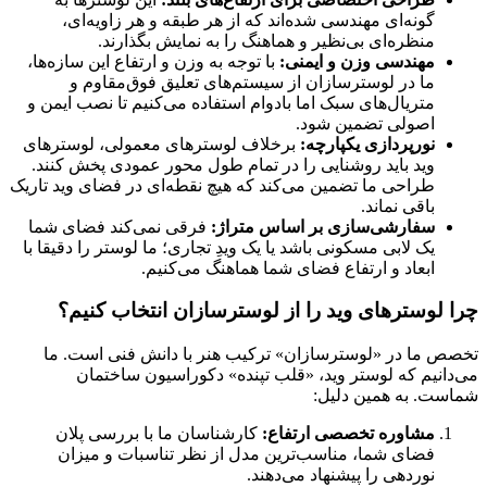
گونه‌ای مهندسی شده‌اند که از هر طبقه و هر زاویه‌ای،
منظره‌ای بی‌نظیر و هماهنگ را به نمایش بگذارند.
مهندسی وزن و ایمنی:
با توجه به وزن و ارتفاع این سازه‌ها،
ما در لوسترسازان از سیستم‌های تعلیق فوق‌مقاوم و
متریال‌های سبک اما بادوام استفاده می‌کنیم تا نصب ایمن و
اصولی تضمین شود.
نورپردازی یکپارچه:
برخلاف لوسترهای معمولی، لوسترهای
وید باید روشنایی را در تمام طول محور عمودی پخش کنند.
طراحی ما تضمین می‌کند که هیچ نقطه‌ای در فضای وید تاریک
باقی نماند.
سفارشی‌سازی بر اساس متراژ:
فرقی نمی‌کند فضای شما
یک لابی مسکونی باشد یا یک ویدِ تجاری؛ ما لوستر را دقیقا با
ابعاد و ارتفاع فضای شما هماهنگ می‌کنیم.
چرا لوسترهای وید را از لوسترسازان انتخاب کنیم؟
تخصص ما در «لوسترسازان» ترکیب هنر با دانش فنی است. ما
می‌دانیم که لوستر وید، «قلب تپنده» دکوراسیون ساختمان
شماست. به همین دلیل:
مشاوره تخصصی ارتفاع:
کارشناسان ما با بررسی پلان
فضای شما، مناسب‌ترین مدل از نظر تناسبات و میزان
نوردهی را پیشنهاد می‌دهند.