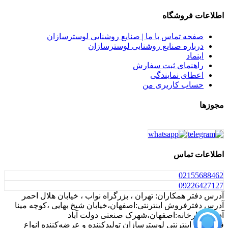
اطلاعات فروشگاه
صفحه تماس با ما | صنایع روشنایی لوسترسازان
درباره صنایع روشنایی لوسترسازان
اینماد
راهنمای ثبت سفارش
اعطای نمایندگی
حساب کاربری من
مجوزها
اطلاعات تماس
021
55688462
0922
6427127
آدرس دفتر همکاران: تهران ، بزرگراه نواب ، خیابان هلال احمر
آدرس دفترفروش اینترنتی:اصفهان،خیابان شیخ بهایی ،کوچه مینا
آدرس کارخانه:اصفهان،شهرک صنعتی دولت آباد
فروشگاه اینترنتی لوسترسازان تولیدکننده و عرضه‌کننده انواع