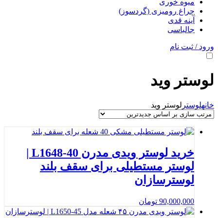
میوه خوری
چراغ رومیزی (گردسوز)
آینه قدی
جالباسی
ورود / ثبت نام
لوستر وید
خانه
لوستر
لوستر وید
خرید لوستر ویدی مدرن L1648-40 |
لوستر مستطیلی برای سقف بلند
لوسترسازان
90,000,000
تومان