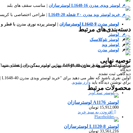
لوستر ویدی مدرن L1648-16 لوسترسازان
| مناسب سقف های بلند
خرید لوستر وید مدرن ۲۰ شعله L1649-20
| طراحی اختصاصی با کریست
لوستر مدرن L1642-9 لوسترسازان
لوستر مدرن L1641-7 لوسترسازان
| لوستر پرده نوری مدرن با قطر 
| لوستر پرده نوری مدرن با قطر 
دسته‌بندی‌های مرتبط
لوستر
لوستر نئوکلاسیک
لوستر وید
لوستر مدرن
توصیه نهایی
برای اینکه
لوستر ویدی مدرن L1648-40
بهترین جلوه ممکن را در فضای شما داشته باشد، پیشنهاد می‌کنیم پیش از ثبت سفارش، ابعاد دقیق فضا، ارتفاع سقف و محل نصب را با کارشناسان لوسترسازان بررسی کنید. ای
دیدگاه
دیدگاهی ثبت نشده.
اولین نفری باشید که نظر می دهید برای “خرید لوستر ویدی مدرن L1648-40 | لوستر مستطیلی برای سقف بلند لوسترسازان”
برای نوشتن دیدگاه باید
وارد بشوید
.
محصولات
مرتبط
لوستر A1176 لوسترسازان
15,912,000
تومان
افزودن به سبد خرید
لوستر L1120-8 لوسترسازان
33,561,216
تومان