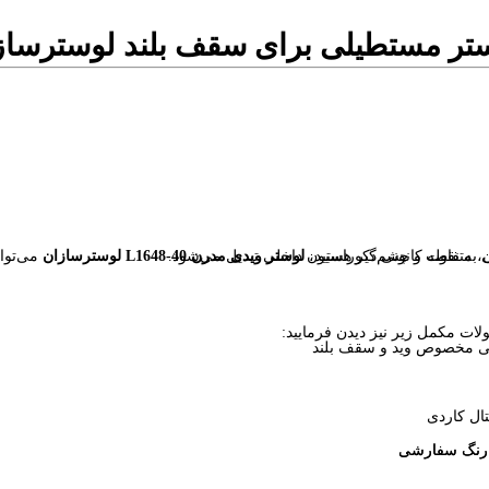
ن، متفاوت و چشم‌گیر هستید،
لوستر ویدی مدرن L1648-40 لوسترسازان
روزی به فضا می‌بخشد و به‌راحتی به نقطه کانونی دکوراسیون داخلی تبدیل می‌شود.
لات مکمل زیر نیز دیدن فرمایید:
ال کاردی
و رنگ سفارشی
و رنگ سفارشی