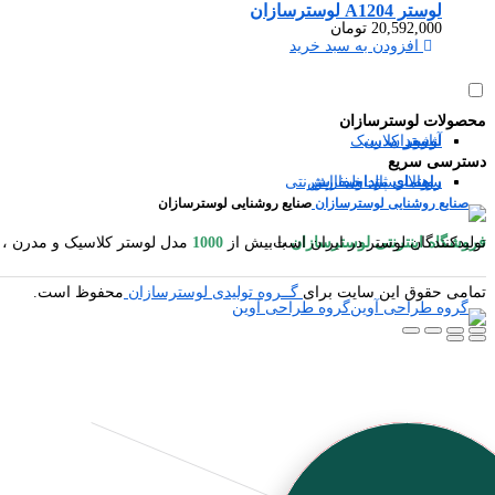
لوستر A1204 لوسترسازان
20,592,000
تومان
افزودن به سبد خرید
محصولات لوسترسازان
آباژور
شمعدان
لوستر مدرن
لوستر کلاسیک
دسترسی سریع
سوالات متداول
رویه ارسال سفارش
راهنمای ثبت سفارش
راهنمای پرداخت اینترنتی
صنایع روشنایی لوسترسازان
فروشگاه اینترنتی لوسترسازان
مدل لوستر کلاسیک و مدرن ، آباژور ایستاده و رومیزی ، شمعدان ، میوه خوری ایستاده و رومیزی ، کنارسالنی ایستاده ، دیوارکوب ، گردسوز و محصولات چوبی یکی از بزرگترین تولیدکنندگان لوستر در ایران است.
با بیش از
1000
تمامی حقوق این سایت برای
گــروه تولیدی لوسترسازان
محفوظ است.
گروه طراحی آوین