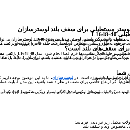
L1648
ن، متفاوت و چشم‌گیر هستید،
لوستر ویدی مدرن L1648-40 لوسترسازان
روزی به فضا می‌بخشد و به‌راحتی به نقطه کانونی دکوراسیون داخلی تبدیل می‌شود.
تقل می‌سازد. این مدل به‌خصوص برای افرادی مناسب است که می‌خواهند در کنار نورپردازی حرفه‌ای، جلوه‌ای مدرن و خاص در معماری داخلی خانه یا پروژه خود ایجاد 
اهر فضا را منظم‌تر و حرفه‌ای‌تر نشان دهد.
نتخاب لوستر باید کاملاً متناسب با فرم فضا انجام شود. مدل
L1648-40
با
کفی مستطیلی 50 د
زرگ‌تر، کوچک‌تر یا با تعداد آویز متفاوت داشته باشد، این مدل کاملاً قابل 
ث می‌شود لوستر در هر ارتفاعی قابل نصب باشد و بتوان آن را دقیقاً با ابعا
 شما
 با ابعاد فضای شما بازطراحی و تولید شود.
 آن بر اساس نیاز پروژه است. در
لوسترسازان
ی و لوکس انتظار دارید.
 می‌شود لوستر در فضا بیشتر دیده شود. اگر در طراحی داخلی خود از رنگ‌های خنثی، سنگ، چوب، شیشه یا فلز استفاده کرده‌اید، این مدل می‌تواند هماهنگی بسیار زیبایی با محیط ایجاد کند.
لات مکمل زیر نیز دیدن فرمایید: