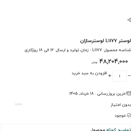
لوستر L1177 لوسترسازان
شناسه محصول:
L1177
- زمان تولید و ارسال: 12 الی 18 روزکاری
48,204,000
تومان
افزودن به سبد خرید
آخرین بروزرسانی : 18 خرداد, 1405
بدون امتیاز
موجود
توضیح کوتاه
محصول