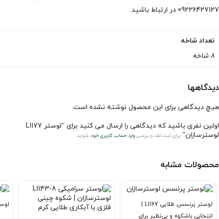
09226427127 در ارتباط باشید.
تعداد شاخه
8 شاخه
دیدگاهها
هیچ دیدگاهی برای این محصول نوشته نشده است.
اولین نفری باشید که دیدگاهی را ارسال می کنید برای “لوستر L1177
لوسترسازان”
برای ثبت نقد و بررسی
وارد حساب کاربری خود
شوید.
محصولات مشابه
لوستر پرنسس طلایی L1167 |
لوستر L1200-4A
انتخابی باشکوه و بی‌نظیر برای