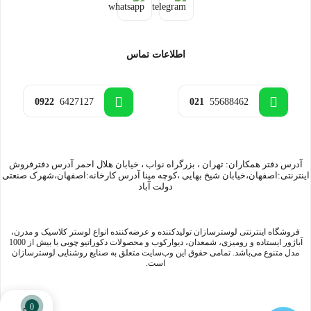
اطلاعات تماس
0922
6427127
021
55688462
آدرس دفتر همکاران: تهران ، بزرگراه نواب ، خیابان هلال احمر آدرس دفترفروش
اینترنتی:اصفهان،خیابان شیخ بهایی ،کوچه مینا آدرس کارخانه:اصفهان،شهرک صنعتی
دولت آباد
فروشگاه اینترنتی لوسترسازان تولیدکننده و عرضه‌کننده انواع لوستر کلاسیک و مدرن،
آباژور ایستاده و رومیزی، شمعدان، دیوارکوب و محصولات دکوراتیو چوبی با بیش از 1000
مدل متنوع می‌باشد. تمامی حقوق این وب‌سایت متعلق به صنایع روشنایی لوسترسازان
است.
0