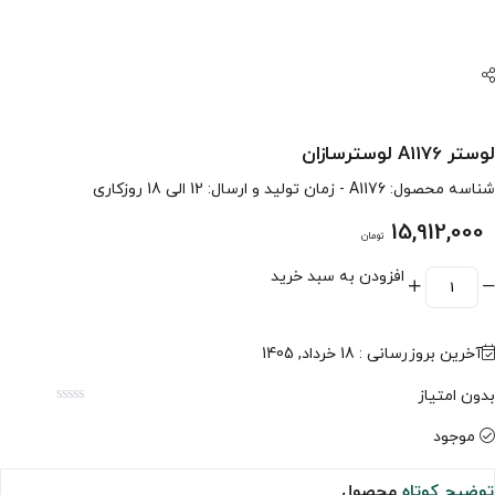
لوستر A1176 لوسترسازان
شناسه محصول:
A1176
- زمان تولید و ارسال: 12 الی 18 روزکاری
15,912,000
تومان
افزودن به سبد خرید
آخرین بروزرسانی : 18 خرداد, 1405
بدون امتیاز
موجود
توضیح کوتاه
محصول