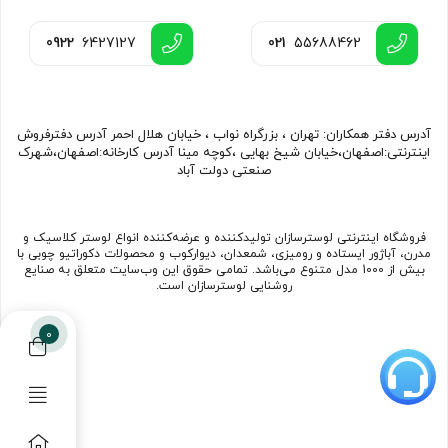
0922
6427127
021
55688462
آدرس دفتر همکاران: تهران ، بزرگراه نواب ، خیابان هلال احمر آدرس دفترفروش
اینترنتی:اصفهان،خیابان شیخ بهایی ،کوچه مینا آدرس کارخانه:اصفهان،شهرک
صنعتی دولت آباد
فروشگاه اینترنتی لوسترسازان تولیدکننده و عرضه‌کننده انواع لوستر کلاسیک و
مدرن، آباژور ایستاده و رومیزی، شمعدان، دیوارکوب و محصولات دکوراتیو چوبی با
بیش از 1000 مدل متنوع می‌باشد. تمامی حقوق این وب‌سایت متعلق به صنایع
روشنایی لوسترسازان است.
0