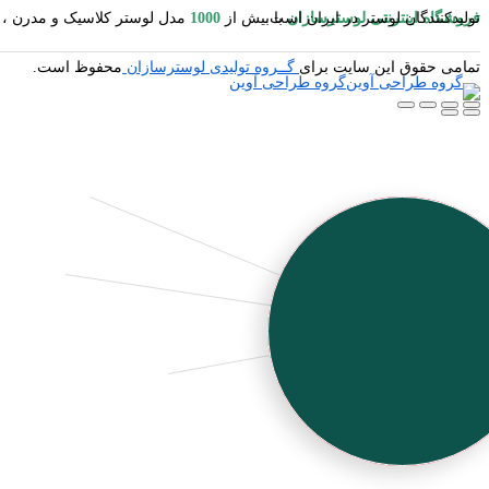
فروشگاه اینترنتی لوسترسازان
مدل لوستر کلاسیک و مدرن ، آباژور ایستاده و رومیزی ، شمعدان ، میوه خوری ایستاده و رومیزی ، کنارسالنی ایستاده ، دیوارکوب ، گردسوز و محصولات چوبی یکی از بزرگترین تولیدکنندگان لوستر در ایران است.
با بیش از
1000
تمامی حقوق این سایت برای
گــروه تولیدی لوسترسازان
محفوظ است.
گروه طراحی آوین