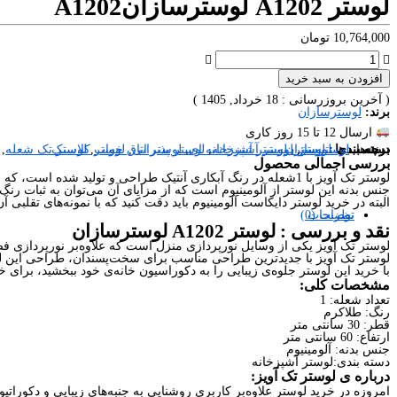
لوستر A1202 لوسترسازان
A1202
10,764,000
تومان
افزودن به سبد خرید
( آخرین بروزرسانی : 18 خرداد, 1405 )
برند:
لوسترسازان
ارسال 12 تا 15 روز کاری
برند ها:
برچسب ها
دسته بندی :
لوستر
لوستر
,
,
لوسترسازان
لوستر آشپزخانه
,
لوستر آشپزخانه ای
,
لوستر پذیرایی
,
لوستر اتاق خواب
,
لوستر کلاسیک
لوستر تک شعله
,
بررسی اجمالی محصول
لوستر تک آویز با 1شعله در رنگ آبکاری آنتیک طراحی و تولید شده است، که می‌توان متناسب با فضا و سلیقه‌ی شما در هررنگ آبکاری، هرتعداد شاخه و ابعاد مورد نظر تولید کرد.
جنس بدنه این لوستر از آلومینیوم است که از مزایای آن می‌توان به ثبات رنگ ب
البته در خرید لوستر دایکاست آلومینیوم باید دقت کنید که با نمونه‌های تقلبی 
نظرات (0)
توضیحات
نقد و بررسی :
لوستر A1202 لوسترسازان
لوستر تک آویز یکی از وسایل نورپردازی منزل است که علاوه‌بر نورپردازی ف
لوستر تک آویز با جدیدترین طراحی مناسب برای سخت‌پسندان، طراحی این لوست
با خرید این لوستر جلوه‌ی زیبایی را به دکوراسیون خانه‌ی خود ببخشید، برای خ
مشخصات کلی:
تعداد شعله: 1
رنگ: طلاکرم
قطر: 30 سانتی متر
ارتفاع: 60 سانتی متر
جنس بدنه: آلومینیوم
دسته بندی:لوستر آشپزخانه
درباره ی لوستر تک آویز:
امروزه در خرید لوستر علاوه‌بر کاربری روشنایی به جنبه‌های زیبایی و دکورات