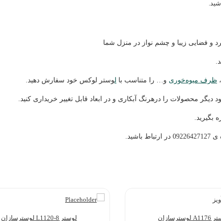
 و فضایی زیبا و چشم نواز در منزل شما
.
،
ظرف میوه‌خوری
و… را متناسب با
ل
وستر لوکس خود سفارش دهید.
 دیگر محصولات را درهرنگ آبکاری و در ابعاد قابل تغییر خریداری کنید.
 بگیرید.
شید.
A لوسترسازان
لوستر L1120-8 لوسترسازان