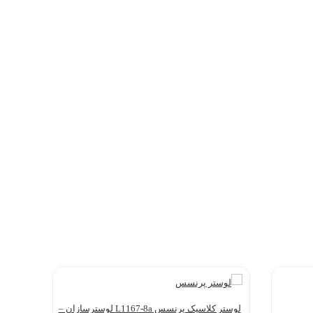
لوستر کلاسیک پرنسس L1167-8a لوسترسازان –