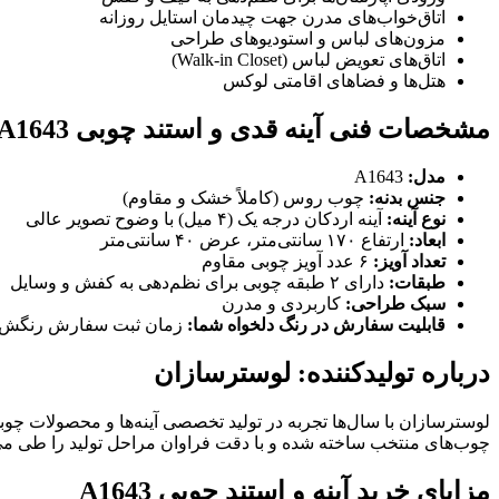
اتاق‌خواب‌های مدرن جهت چیدمان استایل روزانه
مزون‌های لباس و استودیوهای طراحی
اتاق‌های تعویض لباس (Walk-in Closet)
هتل‌ها و فضاهای اقامتی لوکس
مشخصات فنی آینه قدی و استند چوبی
A1643
مدل:
A1643
جنس بدنه:
چوب روس (کاملاً خشک و مقاوم)
نوع آینه:
آینه اردکان درجه یک (۴ میل) با وضوح تصویر عالی
ابعاد:
ارتفاع ۱۷۰ سانتی‌متر، عرض ۴۰ سانتی‌متر
تعداد آویز:
۶ عدد آویز چوبی مقاوم
طبقات:
دارای ۲ طبقه چوبی برای نظم‌دهی به کفش و وسایل
سبک طراحی:
کاربردی و مدرن
قابلیت سفارش در رنگ دلخواه شما:
زمان ثبت سفارش رنگش را
درباره تولیدکننده: لوسترسازان
لوسترسازان با سال‌ها تجربه در تولید تخصصی آینه‌ها و محصولات چوب
چوب‌های منتخب ساخته شده و با دقت فراوان مراحل تولید را طی می‌کنن
مزایای خرید آینه و استند چوبی
A1643