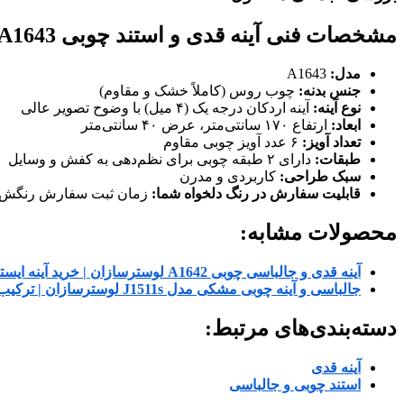
مشخصات فنی آینه قدی و استند چوبی
A1643
مدل:
A1643
جنس بدنه:
چوب روس (کاملاً خشک و مقاوم)
نوع آینه:
آینه اردکان درجه یک (۴ میل) با وضوح تصویر عالی
ابعاد:
ارتفاع ۱۷۰ سانتی‌متر، عرض ۴۰ سانتی‌متر
تعداد آویز:
۶ عدد آویز چوبی مقاوم
طبقات:
دارای ۲ طبقه چوبی برای نظم‌دهی به کفش و وسایل
سبک طراحی:
کاربردی و مدرن
قابلیت سفارش در رنگ دلخواه شما:
زمان ثبت سفارش رنگش را
محصولات مشابه:
آینه قدی و جالباسی چوبی A1642 لوسترسازان | خرید آینه ایستاده با جای لباس
جالباسی و آینه چوبی مشکی مدل J1511s لوسترسازان | ترکیب نظم، زیبایی و کاربرد
دسته‌بندی‌های مرتبط:
آینه قدی
استند چوبی و جالباسی