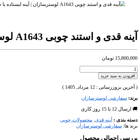
آینه قدی و استند چوبی A1643 لوسترسازان | آینه ایستاده با طبقه و جالباسی
15,800,000
تومان
افزودن به سبد خرید
( آخرین بروزرسانی : 12 مرداد, 1405 )
برند:
سفارشی لوسترسازان
🚚 ارسال 12 تا 15 روز کاری
دسته بندی :
آینه قدی
,
محصولات چوبی
برند ها:
سفارشی لوسترسازان
بررسی اجمالی محصول