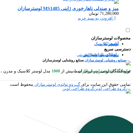
میز و صندلی ناهارخوری ژاپنی MS1485 لوسترسازان
71,280,000
تومان
افزودن به سبد خرید
محصولات لوسترسازان
آباژور
شمعدان
لوستر مدرن
لوستر کلاسیک
دسترسی سریع
سوالات متداول
رویه ارسال سفارش
راهنمای ثبت سفارش
راهنمای پرداخت اینترنتی
صنایع روشنایی لوسترسازان
فروشگاه اینترنتی لوسترسازان
مدل لوستر کلاسیک و مدرن ، آباژور ایستاده و رومیزی ، شمعدان ، میوه خوری ایستاده و رومیزی ، کنارسالنی ایستاده ، دیوارکوب ، گردسوز و محصولات چوبی یکی از بزرگترین تولیدکنندگان لوستر در ایران است.
با بیش از
1000
تمامی حقوق این سایت برای
گــروه تولیدی لوسترسازان
محفوظ است.
گروه طراحی آوین