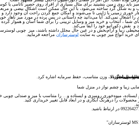
ز باید روی زمین بنشینید برای مثال بسیاری از افراد روی حصیر تاتامی یا کوس
ناهار خوری زمینی یا ژاپنی تا می‌شوند و امکان جمع کردن راحت آن وجود دارد و
اشغال نمی‌کند. آیا می‌دانید چه داستانی در پس پرده در مورد میز ناهار خوری 
ای شما ، انتخاب و خرید میز و وسایل تزیینی را برای شما آسان و هموار کرده
 و نقش دکوراتیو خود را ایفا می‌کند.
 محیطی زیبا و آرام‌بخش و در عین حال مجلل داشته باشند، میز چوبی لوسترسازا
رای خرید انواع میز چوبی به سایت
لوسترسازان
مراجعه فرمایید.
ما برساند.
سب می‌باشد.
ا ست می‌شود.
 ارسال میگردد.
مقاومت بسیار بالا، وزن متناسب، حفظ سرمایه اشاره کرد.
یی زیبا و چشم نواز در منزل شما
 ایستاده، میوه‌خوری رومیزی و ایستاده و… را متناسب با میز و صندلی چوبی 
محصولات را درهرنگ آبکاری و در ابعاد قابل تغییر خریداری کنید.
د.