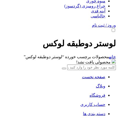
میوه خوری
چراغ رومیزی (گردسوز)
آینه قدی
جالباسی
ورود / ثبت نام
لوستر دوطبقه لوکس
خانه
محصولات برچسب خورده “لوستر دوطبقه لوکس”
محصولی یافت نشد!
صفحه نخست
وبلاگ
فروشگاه
حساب کاربری
دسته بندی ها