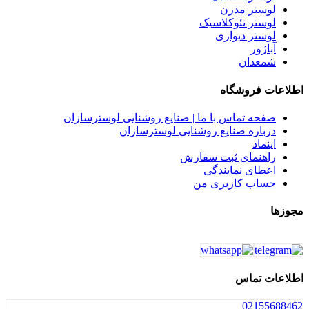
لوستر مدرن
لوستر نئوکلاسیک
لوستر دیواری
آباژور
شمعدان
اطلاعات فروشگاه
صفحه تماس با ما | صنایع روشنایی لوسترسازان
درباره صنایع روشنایی لوسترسازان
اینماد
راهنمای ثبت سفارش
اعطای نمایندگی
حساب کاربری من
مجوزها
اطلاعات تماس
021
55688462