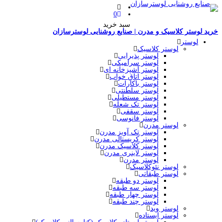
0
سبد خرید
خرید لوستر کلاسیک و مدرن | صنایع روشنایی لوسترسازان
لوستر
لوستر کلاسیک
لوستر پذیرایی
لوستر سرامیکی
لوستر آشپزخانه ای
لوستر اتاق خواب
لوستر باکارات
لوستر سلطنتی
لوستر مستطیلی
لوستر تک شعله
لوستر سقفی
لوستر فانوسی
لوستر مدرن
لوستر تک آویز مدرن
لوستر کریستالی مدرن
لوستر کلاسیک مدرن
لوستر لاینری مدرن
لوستر مدرن
لوستر نئوکلاسیک
لوستر طبقاتی
لوستر دو طبقه
لوستر سه طبقه
لوستر چهار طبقه
لوستر چند طبقه
لوستر وید
لوستر ایستاده