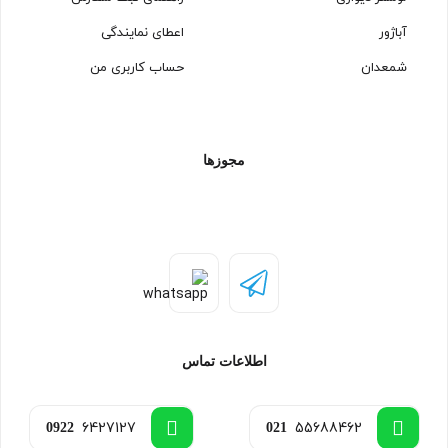
آباژور
اعطای نمایندگی
شمعدان
حساب کاربری من
مجوزها
اطلاعات تماس
6427127
55688462
0922
021