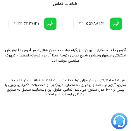
اطلاعات تماس
0922
6427127
021
55688462
آدرس دفتر همکاران: تهران ، بزرگراه نواب ، خیابان هلال احمر آدرس دفترفروش
اینترنتی:اصفهان،خیابان شیخ بهایی ،کوچه مینا آدرس کارخانه:اصفهان،شهرک
صنعتی دولت آباد
فروشگاه اینترنتی لوسترسازان تولیدکننده و عرضه‌کننده انواع لوستر کلاسیک و
مدرن، آباژور ایستاده و رومیزی، شمعدان، دیوارکوب و محصولات دکوراتیو چوبی با
بیش از 1000 مدل متنوع می‌باشد. تمامی حقوق این وب‌سایت متعلق به صنایع
روشنایی لوسترسازان است.