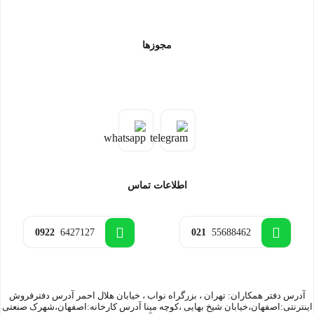
مجوزها
اطلاعات تماس
0922
6427127
021
55688462
آدرس دفتر همکاران: تهران ، بزرگراه نواب ، خیابان هلال احمر آدرس دفترفروش
اینترنتی:اصفهان،خیابان شیخ بهایی ،کوچه مینا آدرس کارخانه:اصفهان،شهرک صنعتی