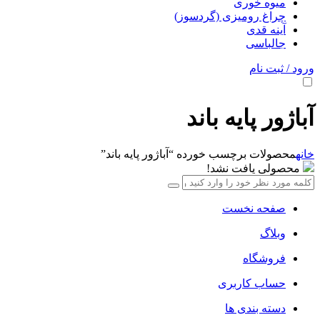
میوه خوری
چراغ رومیزی (گردسوز)
آینه قدی
جالباسی
ورود / ثبت نام
آباژور پایه باند
خانه
محصولات برچسب خورده “آباژور پایه باند”
محصولی یافت نشد!
صفحه نخست
وبلاگ
فروشگاه
حساب کاربری
دسته بندی ها