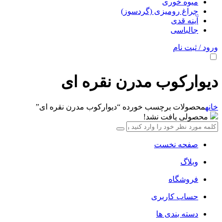
میوه خوری
چراغ رومیزی (گردسوز)
آینه قدی
جالباسی
ورود / ثبت نام
دیوارکوب مدرن نقره ای
خانه
محصولات برچسب خورده “دیوارکوب مدرن نقره ای”
محصولی یافت نشد!
صفحه نخست
وبلاگ
فروشگاه
حساب کاربری
دسته بندی ها