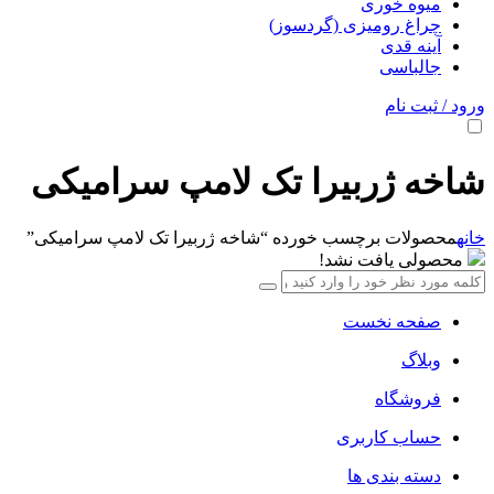
میوه خوری
چراغ رومیزی (گردسوز)
آینه قدی
جالباسی
ورود / ثبت نام
شاخه ژربیرا تک لامپ سرامیکی
خانه
محصولات برچسب خورده “شاخه ژربیرا تک لامپ سرامیکی”
محصولی یافت نشد!
صفحه نخست
وبلاگ
فروشگاه
حساب کاربری
دسته بندی ها