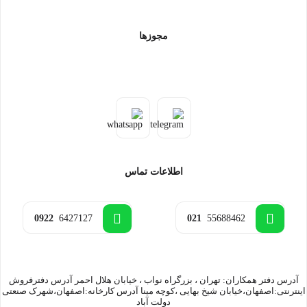
مجوزها
اطلاعات تماس
0922
6427127
021
55688462
آدرس دفتر همکاران: تهران ، بزرگراه نواب ، خیابان هلال احمر آدرس دفترفروش
اینترنتی:اصفهان،خیابان شیخ بهایی ،کوچه مینا آدرس کارخانه:اصفهان،شهرک صنعتی
دولت آباد