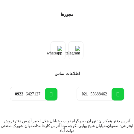
مجوزها
اطلاعات تماس
0922
6427127
021
55688462
آدرس دفتر همکاران: تهران ، بزرگراه نواب ، خیابان هلال احمر آدرس دفترفروش
اینترنتی:اصفهان،خیابان شیخ بهایی ،کوچه مینا آدرس کارخانه:اصفهان،شهرک صنعتی
دولت آباد