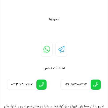
مجوزها
اطلاعات تماس
0922
6427127
021
55688462
آدرس دفتر همکاران: تهران ، بزرگراه نواب ، خیابان هلال احمر آدرس دفترفروش