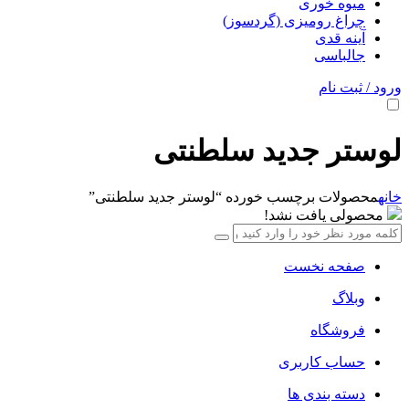
میوه خوری
چراغ رومیزی (گردسوز)
آینه قدی
جالباسی
ورود / ثبت نام
لوستر جدید سلطنتی
خانه
محصولات برچسب خورده “لوستر جدید سلطنتی”
محصولی یافت نشد!
صفحه نخست
وبلاگ
فروشگاه
حساب کاربری
دسته بندی ها