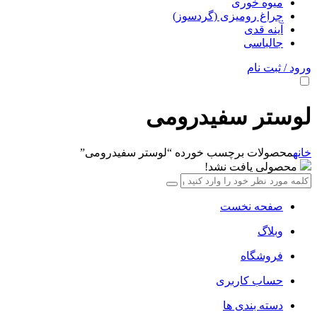
میوه خوری
چراغ رومیزی (گردسوز)
آینه قدی
جالباسی
ورود / ثبت نام
لوستر سفیدرومی
خانه
محصولات برچسب خورده “لوستر سفیدرومی”
محصولی یافت نشد!
صفحه نخست
وبلاگ
فروشگاه
حساب کاربری
دسته بندی ها