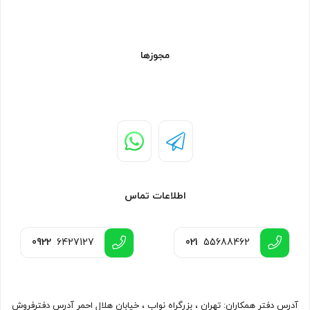
مجوزها
اطلاعات تماس
0922
6427127
021
55688462
آدرس دفتر همکاران: تهران ، بزرگراه نواب ، خیابان هلال احمر آدرس دفترفروش