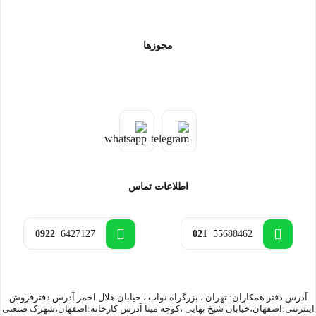
مجوزها
اطلاعات تماس
0922
6427127
021
55688462
آدرس دفتر همکاران: تهران ، بزرگراه نواب ، خیابان هلال احمر آدرس دفترفروش
اینترنتی:اصفهان،خیابان شیخ بهایی ،کوچه مینا آدرس کارخانه:اصفهان،شهرک صنعتی