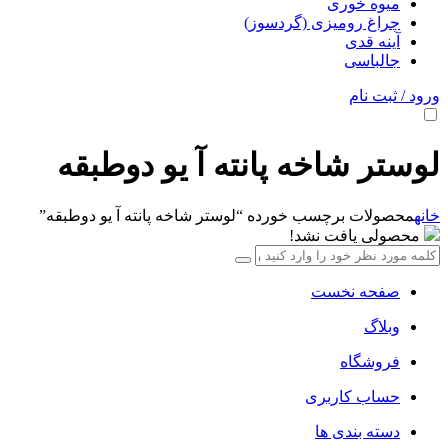
میوه خوری
چراغ رومیزی (گردسوز)
آینه قدی
جالباسی
ورود / ثبت نام
لوستر شاخه پانته آ یو دوطبقه
خانه
محصولات برچسب خورده “لوستر شاخه پانته آ یو دوطبقه”
محصولی یافت نشد!
صفحه نخست
وبلاگ
فروشگاه
حساب کاربری
دسته بندی ها