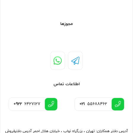
مجوزها
اطلاعات تماس
0922
6427127
021
55688462
آدرس دفتر همکاران: تهران ، بزرگراه نواب ، خیابان هلال احمر آدرس دفترفروش