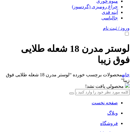
میوه خوری
چراغ رومیزی (گردسوز)
آینه قدی
جالباسی
ورود / ثبت نام
لوستر مدرن 18 شعله طلایی
فوق زیبا
خانه
محصولات برچسب خورده “لوستر مدرن 18 شعله طلایی فوق
زیبا”
محصولی یافت نشد!
صفحه نخست
وبلاگ
فروشگاه