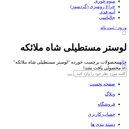
میوه خوری
چراغ رومیزی (گردسوز)
آینه قدی
جالباسی
ورود / ثبت نام
لوستر مستطیلی شاه ملائکه
خانه
محصولات برچسب خورده “لوستر مستطیلی شاه ملائکه”
محصولی یافت نشد!
صفحه نخست
وبلاگ
فروشگاه
حساب کاربری
دسته بندی ها