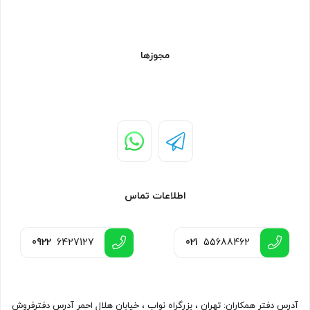
مجوزها
اطلاعات تماس
0922
6427127
021
55688462
آدرس دفتر همکاران: تهران ، بزرگراه نواب ، خیابان هلال احمر آدرس دفترفروش