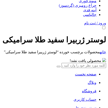
میوه خوری
چراغ رومیزی (گردسوز)
آینه قدی
جالباسی
ورود / ثبت نام
لوستر ژربیرا سفید طلا سرامیکی
خانه
محصولات برچسب خورده “لوستر ژربیرا سفید طلا سرامیکی”
محصولی یافت نشد!
صفحه نخست
وبلاگ
فروشگاه
حساب کاربری
دسته بندی ها