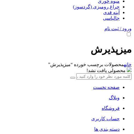
میوه خوری
چراغ رومیزی (گردسوز)
آینه قدی
جالباسی
ورود / ثبت نام
میزپذیرش
خانه
محصولات برچسب خورده “میزپذیرش”
محصولی یافت نشد!
صفحه نخست
وبلاگ
فروشگاه
حساب کاربری
دسته بندی ها