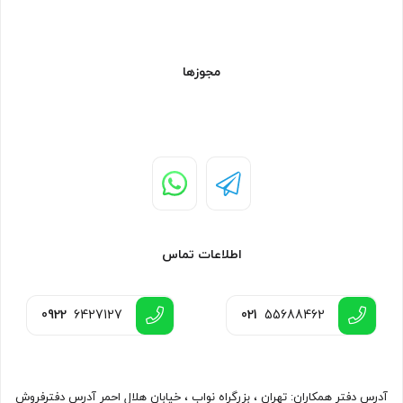
مجوزها
اطلاعات تماس
0922
6427127
021
55688462
آدرس دفتر همکاران: تهران ، بزرگراه نواب ، خیابان هلال احمر آدرس دفترفروش