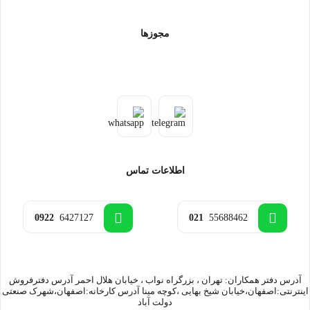
مجوزها
اطلاعات تماس
0922
6427127
021
55688462
آدرس دفتر همکاران: تهران ، بزرگراه نواب ، خیابان هلال احمر آدرس دفترفروش
اینترنتی:اصفهان،خیابان شیخ بهایی ،کوچه مینا آدرس کارخانه:اصفهان،شهرک صنعتی
دولت آباد