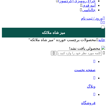
چراغ رومیزی (گردسوز)
آینه قدی
جالباسی
ورود / ثبت نام
میز شاه ملائکه
خانه
محصولات برچسب خورده “میز شاه ملائکه”
محصولی یافت نشد!
صفحه نخست
وبلاگ
فروشگاه