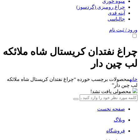
میوه خوری
چراغ رومیزی (گردسوز)
آینه قدی
جالباسی
ورود / ثبت نام
چراغ نفتدان کریستال شاه ملائکه
لب چین دار
خانه
محصولات برچسب خورده “چراغ نفتدان کریستال شاه ملائکه
لب چین دار”
محصولی یافت نشد!
صفحه نخست
وبلاگ
فروشگاه