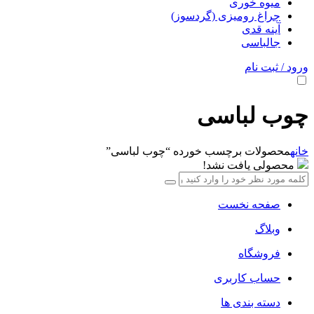
میوه خوری
چراغ رومیزی (گردسوز)
آینه قدی
جالباسی
ورود / ثبت نام
چوب لباسی
خانه
محصولات برچسب خورده “چوب لباسی”
محصولی یافت نشد!
صفحه نخست
وبلاگ
فروشگاه
حساب کاربری
دسته بندی ها