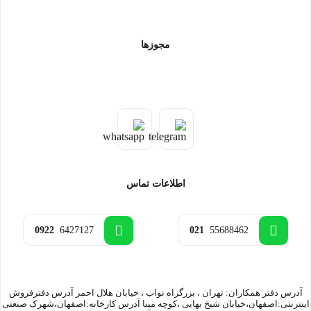
مجوزها
اطلاعات تماس
0922
6427127
021
55688462
آدرس دفتر همکاران: تهران ، بزرگراه نواب ، خیابان هلال احمر آدرس دفترفروش
اینترنتی:اصفهان،خیابان شیخ بهایی ،کوچه مینا آدرس کارخانه:اصفهان،شهرک صنعتی