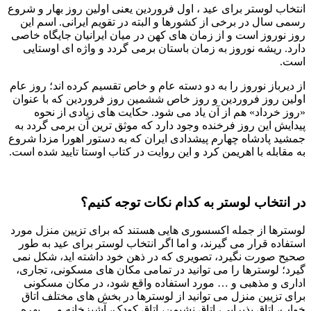
انتخاب لوستر برای عید ، اول فروردین یعنی اولین روز بهار و شروع
رسمی سال در برخی از کشورها و البته در تقویم ایرانی. اسم این
روز نوروز است و از زمان های کهن در میان ایرانیان جایگاه خاصی
دارد. ریشه نوروز به زمان باستان برمی گردد و واژه ای اوستایی
است.
از دیرباز نوروز را به دو دسته عام و خاص تقسیم کرده اند؛ روز عام
اولین روز فروردین و روز خاص ششمین روز فروردین که با عنوان
«روز خرداد» هم از آن یاد می شود. حکایت های زیادی از نحوه
پیدایش این روز فرخنده وجود دارد که موثق ترین آن برمی گردد به
جمشید پادشاه چهارم پیشدادی ایران که به دستور اهورا مزدا شروع
به مقابله با اهریمن کرد و این روایت در کتاب اوستا تایید شده است.
در انتخاب لوستر به کدام نکات توجه کنیم؟
لوسترها از جمله اکسسوری هایی هستند که برای تزیین منزل مورد
استفاده قرار می گیرند، و اما اگر انتخاب لوستر برای عید به طور
صحیح صورت نگیرد، تصویری که در ذهن خود داشته اید، شکل نمی
گیرد؛ لوسترها را می توانید در تمامی مکان های مسکونی، تجاری،
اداری و مذهبی و … مورد استفاده واقع شود، در مکان مسکونی
برای تزیین منزل می توانید از لوسترها در بخش های مختلف اتاق
خواب، اتاق پذیرایی، اتاق نشیمن، اتاق کودک، آشپزخانه و … بهره