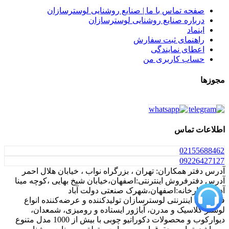
صفحه تماس با ما | صنایع روشنایی لوسترسازان
درباره صنایع روشنایی لوسترسازان
اینماد
راهنمای ثبت سفارش
اعطای نمایندگی
حساب کاربری من
مجوزها
اطلاعات تماس
021
55688462
0922
6427127
آدرس دفتر همکاران: تهران ، بزرگراه نواب ، خیابان هلال احمر
آدرس دفترفروش اینترنتی:اصفهان،خیابان شیخ بهایی ،کوچه مینا
آدرس کارخانه:اصفهان،شهرک صنعتی دولت آباد
فروشگاه اینترنتی لوسترسازان تولیدکننده و عرضه‌کننده انواع
لوستر کلاسیک و مدرن، آباژور ایستاده و رومیزی، شمعدان،
دیوارکوب و محصولات دکوراتیو چوبی با بیش از 1000 مدل متنوع