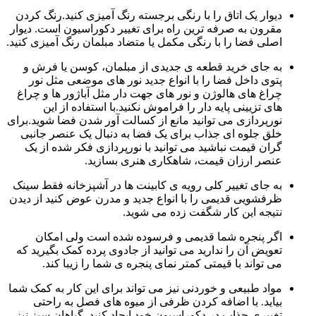
دیوار یک اتاق را با رنگی برجسته رنگ آمیزی کنید.رنگ کردن
مقرون به صرفه ترین راه برای تغییر دکوراسیون است. دیوار
اصلی فضا را با رنگی مکمل یا متضاد مبلمان رنگ آمیزی کنید.
به جای خرید قطعه ی جدیدی از مبلمان، کوسن یا فرش و
پتوی داخل فضا را با انواع جدید نور های موضعی مثل نور
چراغ های هالوژن و نور های جهت دار مثل آباژور ها و چراغ
های تزیینی پایه دار را فراموش نکنید.با استفاده از این
نورپردازی می توانید مانع از کسالت آور شدن فضا شوید.برای
خلق جلوه ای جذاب برای یک فضا به دنبال یک عنصر جانبی
گران قیمت نباشید می توانید با نورپردازی فکر شده از یک
عنصر ارزان قیمت، شاهکاری هنری بسازید.
به جای تغییر کلی رویه ی کابینت ها در آشپزخانه فقط سینک
ظرفشویی قدیمی را با انواع جدید و مدرن عوض کنید از دیدن
نتیجه این کار شگفت زده می شوید.
اگر پنجره شما قدیمی و فرسوده شده است ولی امکان
تعویض آن را ندارید می توانید از جادوی پرده کمک بگیرید که
می تواند با قیمتی کمتر نمای پنجره ی شما را زیبا کند.
مواد طبیعی و خوردنی نیز می تواند برای این کار به کمک شما
بیاید. با اضافه کردن ظرفی از میوه های فصل به راحتی
تغییری جذاب در دکوراسیون خود ایجاد کنید. گیاهان سبز نیز