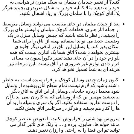
کنید؟ از تغییر چیدمان مبلمان به سبک مدرن تر هراسی به
خود راه ندهید.مثلا کاناپه خود را به شکل ضربدری بچینید.هرگز
یک اتاق کوچک را با مبلمان بزرگ و زیاد اشغال نکنید.
بعد از چیدن مبلمان در جای مناسب می توانید وسایل متوسط
از جمله آثار هنری، قطعات کوچک مبلمان و لوستر های بزرگ
را بچینید.در نظر داشته باشید که چینش وسایل منزل در یک
وضعیت جدید می تواند استفاده بهینه از اتاق را برای شما
امکان پذیر کند.آیا وسایل این اتاق در اتاقی دیگر جلوه ی
بیشتری نخواهد داشت؟ اتاق شما یک انباری نیست که همه
یلوازم خود را در آن جای دهید.تغییر دکوراسیون به معنای
قرار دادن لوازم غیر ضروری در اتاق نیست .این مرحله نیز
هزینه ای به شما تحمیل نخواهد کرد.
اکنون زمان چیدن وسایل کوچک تر فرا رسیده است. به خاطر
داشته باشید که لازم نیست تمام سطح اتاق پوشیده از وسایل
شود مجددا درباره جابجایی وسایل از این اتاق به اتاق دیگر
بیاندیشید.مهمتر این که از وسایلی که به کارتان نمی آید یا آن
را دوست ندارید استفاده نکنید. اگر یک سری وسیله دارید آن
ها را کنار هم بچینید و هرگز در سرتاسر اتاق پخش نکنید.
سرویس بهداشتی را فراموش نکنید، با تعویض عناصر کوچک
مانند حوله ها، صابون، پرده و … با رنگ های تاثیر گذار می
توانید تم این فضا را به راحتی و ارزان تغییر دهید.