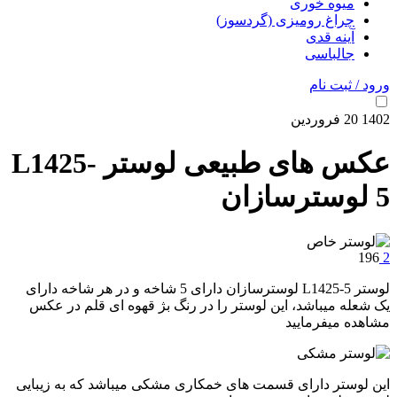
میوه خوری
چراغ رومیزی (گردسوز)
آینه قدی
جالباسی
ورود / ثبت نام
1402
20
فروردین
عکس های طبیعی لوستر L1425-
5 لوسترسازان
196
2
لوستر L1425-5 لوسترسازان دارای 5 شاخه و در هر شاخه دارای
یک شعله میباشد، این لوستر را در رنگ بژ قهوه ای قلم در عکس
مشاهده میفرمایید
این لوستر دارای قسمت های خمکاری مشکی میباشد که به زیبایی