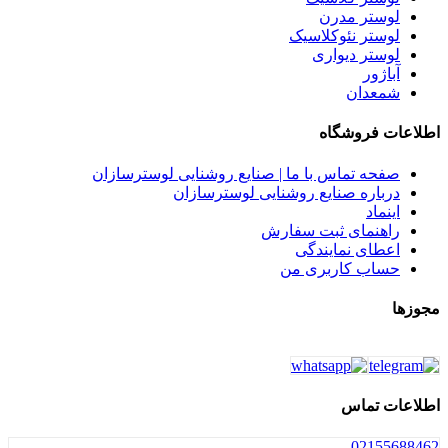
لوستر مدرن
لوستر نئوکلاسیک
لوستر دیواری
آباژور
شمعدان
اطلاعات فروشگاه
صفحه تماس با ما | صنایع روشنایی لوسترسازان
درباره صنایع روشنایی لوسترسازان
اینماد
راهنمای ثبت سفارش
اعطای نمایندگی
حساب کاربری من
مجوزها
اطلاعات تماس
021
55688462