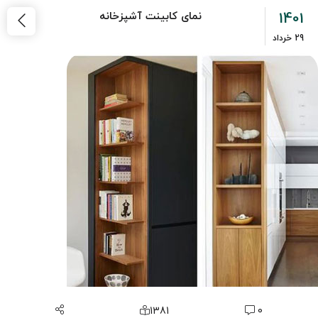
1401
نمای کابینت آشپزخانه
29
خرداد
1381
0