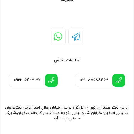
اطلاعات تماس
0922
6427127
021
55688462
آدرس دفتر همکاران: تهران ، بزرگراه نواب ، خیابان هلال احمر آدرس دفترفروش
اینترنتی:اصفهان،خیابان شیخ بهایی ،کوچه مینا آدرس کارخانه:اصفهان،شهرک
صنعتی دولت آباد