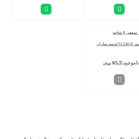
S1 لوسترسازان
65,520,000
تومان