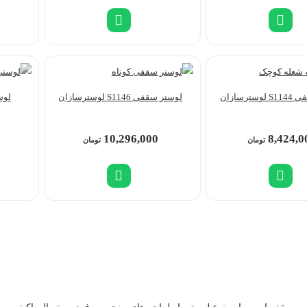
ترسازان
لوستر سقفی S1146 لوسترسازان
لوستر 240-8
10,296,000
8,424,0
تومان
تومان